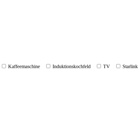
Kaffeemaschine
Induktionskochfeld
TV
Starlink