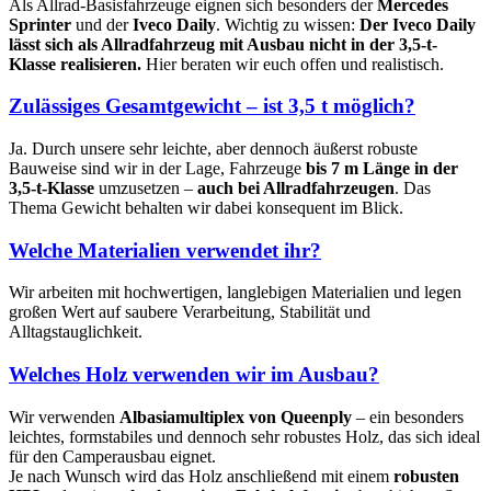
Als Allrad-Basisfahrzeuge eignen sich besonders der
Mercedes
Sprinter
und der
Iveco Daily
. Wichtig zu wissen:
Der Iveco Daily
lässt sich als Allradfahrzeug mit Ausbau nicht in der 3,5-t-
Klasse realisieren.
Hier beraten wir euch offen und realistisch.
Zulässiges Gesamtgewicht – ist 3,5 t möglich?
Ja. Durch unsere sehr leichte, aber dennoch äußerst robuste
Bauweise sind wir in der Lage, Fahrzeuge
bis 7 m Länge in der
3,5-t-Klasse
umzusetzen –
auch bei Allradfahrzeugen
. Das
Thema Gewicht behalten wir dabei konsequent im Blick.
Welche Materialien verwendet ihr?
Wir arbeiten mit hochwertigen, langlebigen Materialien und legen
großen Wert auf saubere Verarbeitung, Stabilität und
Alltagstauglichkeit.
Welches Holz verwenden wir im Ausbau?
Wir verwenden
Albasiamultiplex von Queenply
– ein besonders
leichtes, formstabiles und dennoch sehr robustes Holz, das sich ideal
für den Camperausbau eignet.
Je nach Wunsch wird das Holz anschließend mit einem
robusten